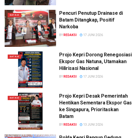
Pencuri Penutup Drainase di
BATAM
Batam Ditangkap, Positif
Narkoba
BY
REDAKSI
17 JUNI 2026
Projo Kepri Dorong Renegosiasi
BATAM
Ekspor Gas Natuna, Utamakan
Hilirisasi Nasional
BY
REDAKSI
17 JUNI 2026
Projo Kepri Desak Pemerintah
BATAM
Hentikan Sementara Ekspor Gas
ke Singapura, Prioritaskan
Batam
BY
REDAKSI
13 JUNI 2026
Polda Kepri Bangun Gedung