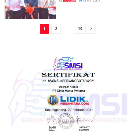
BY
REDAKSI
14 MEI 2026
1
2
…
19