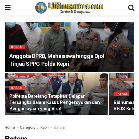
BATAM
Anggota DPRD, Mahasiswa hingga Ojol
Tinjau SPPG Polda Kepri
BATAM
BATAM
Polresta Barelang Tetapkan Delapan
Tersangka dalam Kasus Pengeroyokan dan
Bidhumas Po
Penganiayaan yang Viral
BPJS Keten
Home
Category
Kepri
Batam