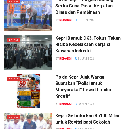
BATAM
Serba Guna Pusat Kegiatan
Dinas dan Pembinaan
BY
REDAKSI
10 JUNI 2026
Kepri Bentuk DK3, Fokus Tekan
BATAM
Risiko Kecelakaan Kerja di
Kawasan Industri
BY
REDAKSI
9 JUNI 2026
Polda Kepri Ajak Warga
BATAM
Suarakan “Polisi untuk
Masyarakat” Lewat Lomba
Kreatif
BY
REDAKSI
18 MEI 2026
Kepri Gelontorkan Rp100 Miliar
BATAM
untuk Revitalisasi Sekolah