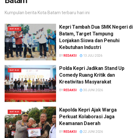
Batam
Kumpulan berita Kota Batam terbaru hari ini
Kepri Tambah Dua SMK Negeri di
BATAM
Batam, Target Tampung
Lonjakan Siswa dan Penuhi
Kebutuhan Industri
BY
REDAKSI
13 JULI 2026
Polda Kepri Jadikan Stand Up
BATAM
Comedy Ruang Kritik dan
Kreativitas Masyarakat
BY
REDAKSI
30 JUNI 2026
Kapolda Kepri Ajak Warga
BATAM
Perkuat Kolaborasi Jaga
Keamanan Daerah
BY
REDAKSI
22 JUNI 2026