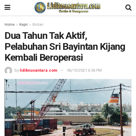
Home
Kepri
Bintan
Dua Tahun Tak Aktif,
Pelabuhan Sri Bayintan Kijang
Kembali Beroperasi
by
lidiknusantara.com
06/10/2021 6:56 PM