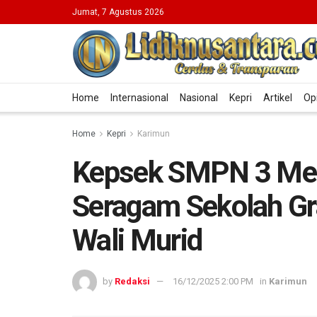
Jumat, 7 Agustus 2026
Home
Internasional
Nasional
Kepri
Artikel
Op
Home
Kepri
Karimun
Kepsek SMPN 3 Mera
Seragam Sekolah Gr
Wali Murid
by
Redaksi
16/12/2025 2:00 PM
in
Karimun