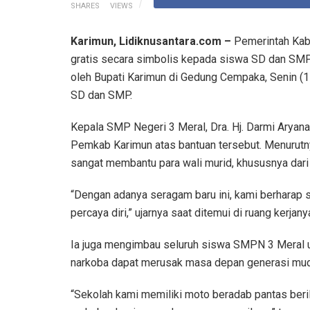
SHARES
VIEWS
Karimun, Lidiknusantara.com –
Pemerintah Kab
gratis secara simbolis kepada siswa SD dan SMP
oleh Bupati Karimun di Gedung Cempaka, Senin (15
SD dan SMP.
Kepala SMP Negeri 3 Meral, Dra. Hj. Darmi Aryan
Pemkab Karimun atas bantuan tersebut. Menurutny
sangat membantu para wali murid, khususnya dari
“Dengan adanya seragam baru ini, kami berharap s
percaya diri,” ujarnya saat ditemui di ruang kerjany
Ia juga mengimbau seluruh siswa SMPN 3 Meral u
narkoba dapat merusak masa depan generasi muda 
“Sekolah kami memiliki moto beradab pantas beril